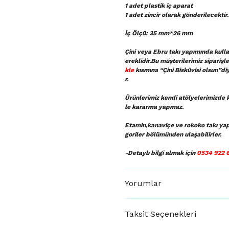
1 adet plastik iç aparat
1 adet zincir olarak gönderilecektir.
İç Ölçü: 35 mm*26 mm
Çini veya Ebru takı yapımında kullan
ereklidir.Bu müşterilerimiz sipariş
kle
kısmına “Çini Bisküvisi olsun”di
r.
Ürünlerimiz kendi atölyelerimizde k
le kararma yapmaz.
Etamin,kanaviçe ve rokoko takı ya
goriler bölümünden ulaşabilirler.
-Detaylı bilgi almak için
0534 922 
Yorumlar
Taksit Seçenekleri