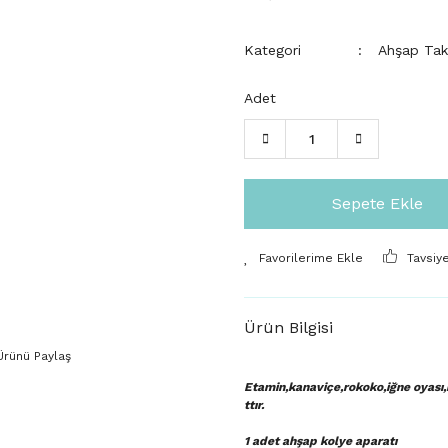
Kategori
Ahşap Takı
Adet
Sepete Ekle
Tavsiy
Ürün Bilgisi
Ürünü Paylaş
Etamin,kanaviçe,rokoko,iğne oyası,r
ttır.
1 adet ahşap kolye aparatı