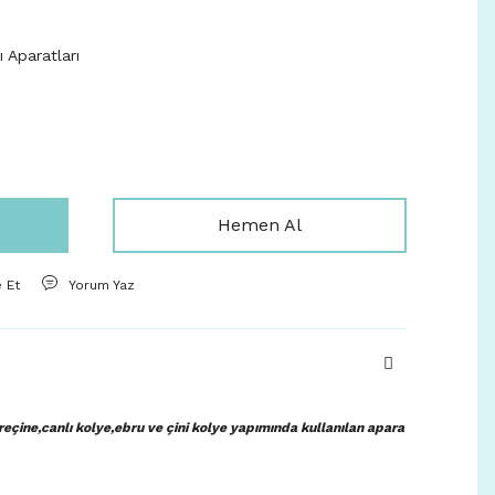
 Aparatları
Hemen Al
e Et
Yorum Yaz
eçine,canlı kolye,ebru ve çini kolye yapımında kullanılan apara