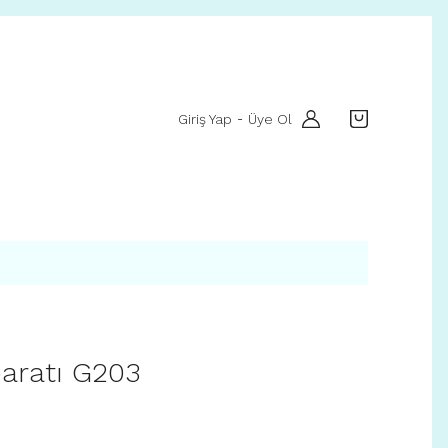
Giriş Yap
Üye Ol
-
aratı G203