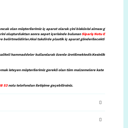
ıcak olan müşterilerimiz iç aparat olarak çini bisküvisi alması g
lerini oluşturduktan sonra sepet içerisinde bulunan
Sipariş Notu E
ye belirtmelidirler.Aksi takdirde plastik iç aparat gönderilecekti
aliteli hammaddeler kullanılarak özenle üretilmektedir.Kesinlik
pmak isteyen müşterilerimiz gerekli olan tüm malzemelere kate
68 53
nolu telefondan iletişime geçebilirsiniz.