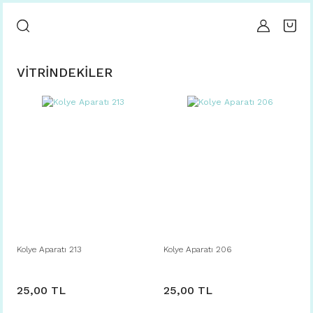
ÇİNİ KOLYELER
VİTRİNDEKİLER
El İşçiliği Çini Kolyeler İçin Tıklayınız
TIKLAYINIZ
TAKI APARATLARI
Kolye Aparatı 213
Kolye Aparatı 206
Takı Aparatları İçin Tıklayınız
25,00 TL
25,00 TL
TIKLAYINIZ