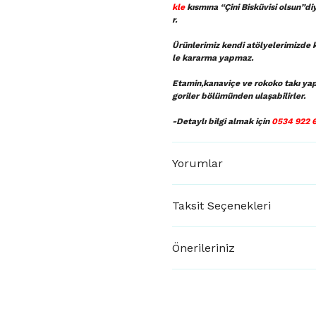
kle
kısmına “Çini Bisküvisi olsun”di
r.
Ürünlerimiz kendi atölyelerimizde k
le kararma yapmaz.
Etamin,kanaviçe ve rokoko takı ya
goriler bölümünden ulaşabilirler.
-Detaylı bilgi almak için
0534 922 
Yorumlar
Taksit Seçenekleri
Önerileriniz