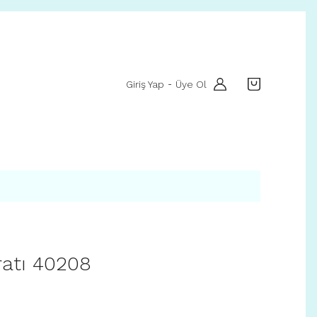
Giriş Yap
Üye Ol
-
ratı 40208