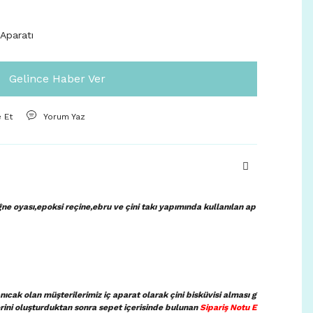
 Aparatı
Gelince Haber Ver
e Et
Yorum Yaz
ne oyası,epoksi reçine,ebru ve çini takı yapımında kullanılan ap
ıcak olan müşterilerimiz iç aparat olarak çini bisküvisi alması g
lerini oluşturduktan sonra sepet içerisinde bulunan
Sipariş Notu E