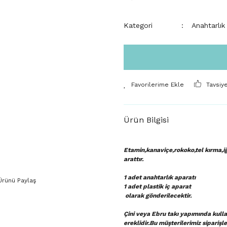
Kategori
Anahtarlık
Tavsiy
Ürün Bilgisi
Etamin,kanaviçe,rokoko,tel kırma,iğ
arattır.
1 adet anahtarlık aparatı
Ürünü Paylaş
1 adet plastik iç aparat
olarak gönderilecektir.
Çini veya Ebru takı yapımında kullan
ereklidir.Bu müşterilerimiz sipariş