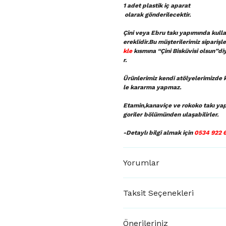
1 adet plastik iç aparat
olarak gönderilecektir.
Çini veya Ebru takı yapımında kullan
ereklidir.Bu müşterilerimiz sipariş
kle
kısmına “Çini Bisküvisi olsun”di
r.
Ürünlerimiz kendi atölyelerimizde k
le kararma yapmaz.
Etamin,kanaviçe ve rokoko takı ya
goriler bölümünden ulaşabilirler.
-Detaylı bilgi almak için
0534 922 
Yorumlar
Taksit Seçenekleri
Önerileriniz