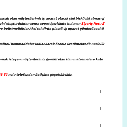
ıcak olan müşterilerimiz iç aparat olarak çini bisküvisi alması g
lerini oluşturduktan sonra sepet içerisinde bulunan
Sipariş Notu E
ye belirtmelidirler.Aksi takdirde plastik iç aparat gönderilecekti
aliteli hammaddeler kullanılarak özenle üretilmektedir.Kesinlik
pmak isteyen müşterilerimiz gerekli olan tüm malzemelere kate
68 53
nolu telefondan iletişime geçebilirsiniz.