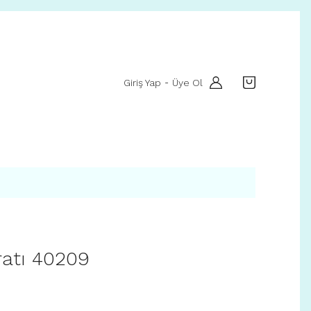
Giriş Yap
Üye Ol
-
ratı 40209