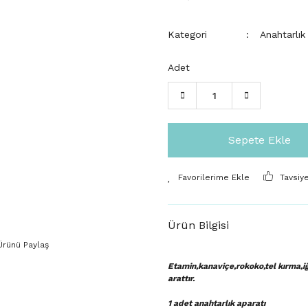
Kategori
Anahtarlık
Adet
Sepete Ekle
Tavsiy
Ürün Bilgisi
Ürünü Paylaş
Etamin,kanaviçe,rokoko,tel kırma,iğ
arattır.
1 adet anahtarlık aparatı