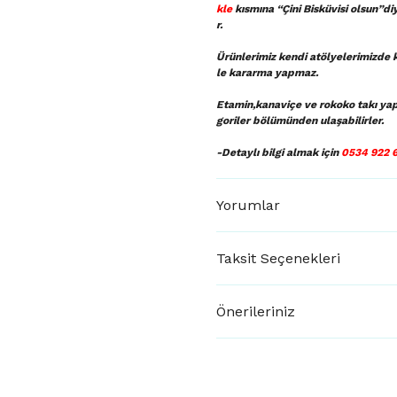
kle
kısmına “Çini Bisküvisi olsun”di
r.
Ürünlerimiz kendi atölyelerimizde k
le kararma yapmaz.
Etamin,kanaviçe ve rokoko takı ya
goriler bölümünden ulaşabilirler.
-Detaylı bilgi almak için
0534 922 
Yorumlar
Taksit Seçenekleri
Önerileriniz