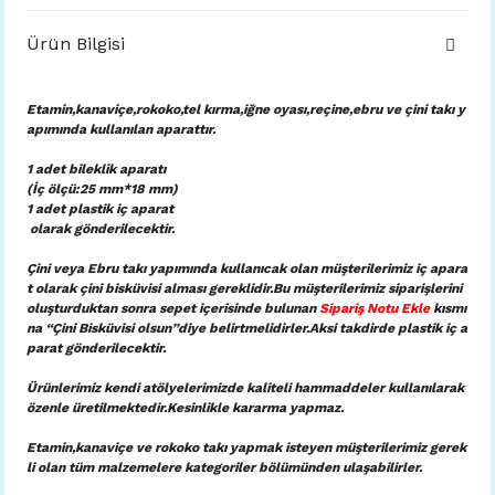
Ürün Bilgisi
Etamin,kanaviçe,rokoko,tel kırma,iğne oyası,reçine,ebru ve çini takı y
apımında kullanılan aparattır.
1 adet bileklik aparatı
(İç ölçü:25 mm*18 mm)
1 adet plastik iç aparat
olarak gönderilecektir.
Çini veya Ebru takı yapımında kullanıcak olan müşterilerimiz iç apara
t olarak çini bisküvisi alması gereklidir.Bu müşterilerimiz siparişlerini
oluşturduktan sonra sepet içerisinde bulunan
Sipariş Notu Ekle
kısmı
na “Çini Bisküvisi olsun”diye belirtmelidirler.Aksi takdirde plastik iç a
parat gönderilecektir.
Ürünlerimiz kendi atölyelerimizde kaliteli hammaddeler kullanılarak
özenle üretilmektedir.Kesinlikle kararma yapmaz.
Etamin,kanaviçe ve rokoko takı yapmak isteyen müşterilerimiz gerek
li olan tüm malzemelere kategoriler bölümünden ulaşabilirler.