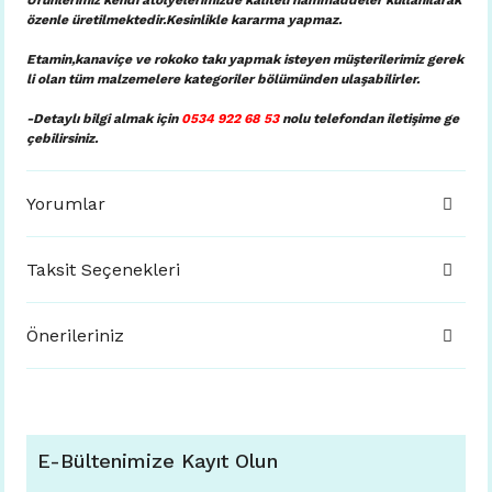
Ürünlerimiz kendi atölyelerimizde kaliteli hammaddeler kullanılarak
özenle üretilmektedir.Kesinlikle kararma yapmaz.
Etamin,kanaviçe ve rokoko takı yapmak isteyen müşterilerimiz gerek
li olan tüm malzemelere kategoriler bölümünden ulaşabilirler.
-Detaylı bilgi almak için
0534 922 68 53
nolu telefondan iletişime ge
çebilirsiniz.
Yorumlar
Taksit Seçenekleri
Önerileriniz
E-Bültenimize Kayıt Olun