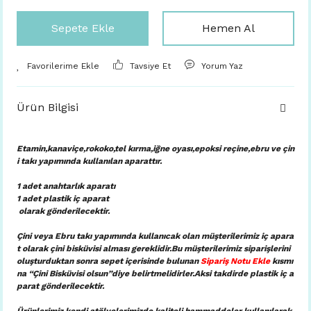
Sepete Ekle
Hemen Al
Tavsiye Et
Yorum Yaz
Ürün Bilgisi
Etamin,kanaviçe,rokoko,tel kırma,iğne oyası,epoksi reçine,ebru ve çin
i takı yapımında kullanılan aparattır.
1 adet anahtarlık aparatı
1 adet plastik iç aparat
olarak gönderilecektir.
Çini veya Ebru takı yapımında kullanıcak olan müşterilerimiz iç apara
t olarak çini bisküvisi alması gereklidir.Bu müşterilerimiz siparişlerini
oluşturduktan sonra sepet içerisinde bulunan
Sipariş Notu Ekle
kısmı
na “Çini Bisküvisi olsun”diye belirtmelidirler.Aksi takdirde plastik iç a
parat gönderilecektir.