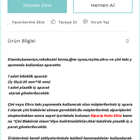
Sepete Ekle
Hemen Al
Tavsiye Et
Yorum Yaz
Ürün Bilgisi
Etamin,kanaviçe,rokoko,tel kırma,iğne oyası,reçine,ebru ve çini takı y
apımında kullanılan aparattır.
1 adet bileklik aparatı
(İç ölçü:25 mm*18 mm)
1 adet plastik iç aparat
olarak gönderilecektir.
Çini veya Ebru takı yapımında kullanıcak olan müşterilerimiz iç apara
t olarak çini bisküvisi alması gereklidir.Bu müşterilerimiz siparişlerini
oluşturduktan sonra sepet içerisinde bulunan
Sipariş Notu Ekle
kısmı
na “Çini Bisküvisi olsun”diye belirtmelidirler.Aksi takdirde plastik iç a
parat gönderilecektir.
Ürünlerimiz kendi atölyelerimizde kaliteli hammaddeler kullanılarak