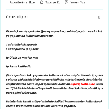
Tavsiye Et
Yorum Yaz
Ürün Bilgisi
Etamin,kanaviçe,rokoko,iğne oyası,reçine,canlı kolye,ebru ve çini kol
ye yapımında kullanılan aparattır.
1 adet bileklik aparatı
1 adet plastik iç aparat
İç Ölçü: 25 mm*18 mm
İp kısmı kadifedir.
Çini veya Ebru takı yapımında kullanıcak olan müşterilerimiz iç apara
t olarak çini bisküvisi alması gereklidir.Bu müşterilerimiz siparişlerini
oluşturduktan sonra sepet içerisinde bulunan
Sipariş Notu Ekle
kısmı
na “Çini Bisküvisi olsun”diye belirtmelidirler.Aksi takdirde plastik iç a
parat gönderilecektir.
Ürünlerimiz kendi atölyelerimizde kaliteli hammaddeler kullanılarak
özenle üretilmektedir.Kesinlikle kararma yapmaz.