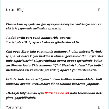
Ürün Bilgisi
Etamin,kanaviçe,rokoko,iğne oyası,epoksi reçine,canlı kolye,ebru ve
çini takı yapımında kullanılan aparattır.
1 adet antik sarı renk anahtarlık aparatı
1 adet plastik iç aparat
olarak gönderilecektir.
Çini veya Ebru takı yapımında kullanıcak olan müşterilerimiz
iç aparat olarak çini bisküvisi alması gereklidir.Bu müşteriler
imiz siparişlerini oluşturduktan sonra sepet içerisinde bulun
an Sipariş Notu Ekle kısmına “Çini Bisküvisi olsun”diye belirt
melidirler.Aksi takdirde plastik iç aparat gönderilecektir.
Ürünlerimiz kendi atölyelerimizde kaliteli hammaddeler kull
anılarak özenle üretilmektedir.Kesinlikle kararma yapmaz.
-Detaylı bilgi almak için
0534 922 68 53
nolu telefondan ileti
şime geçebilirsiniz.
Yorumlar