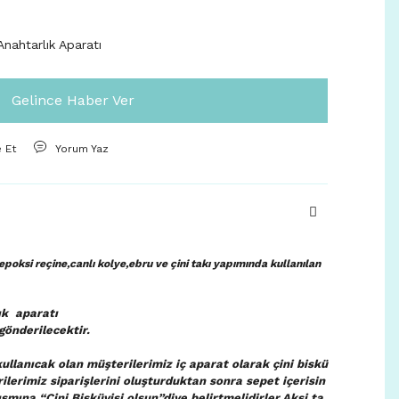
nahtarlık Aparatı
Gelince Haber Ver
e Et
Yorum Yaz
poksi reçine,canlı kolye,ebru ve çini takı yapımında kullanılan
ık aparatı
gönderilecektir.
ullanıcak olan müşterilerimiz iç aparat olarak çini biskü
rilerimiz siparişlerini oluşturduktan sonra sepet içerisin
smına “Çini Bisküvisi olsun”diye belirtmelidirler.Aksi ta