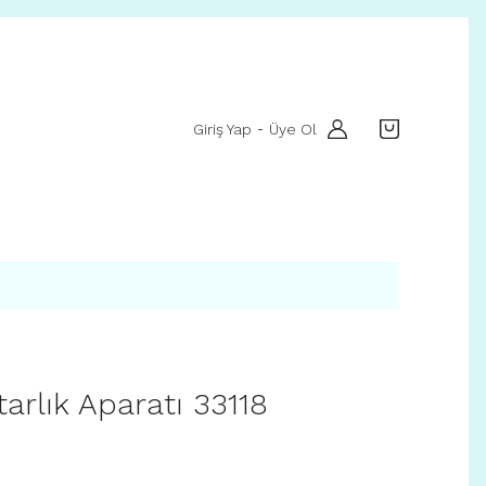
Giriş Yap
Üye Ol
-
arlık Aparatı 33118