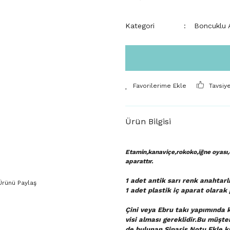
Kategori
Boncuklu A
Tavsiy
Ürün Bilgisi
Etamin,kanaviçe,rokoko,iğne oyası,e
aparattır.
1 adet antik sarı renk anahtarl
Ürünü Paylaş
1 adet plastik iç aparat
olarak 
Çini veya Ebru takı yapımında k
visi alması gereklidir.Bu müşte
de bulunan Sipariş Notu Ekle kı