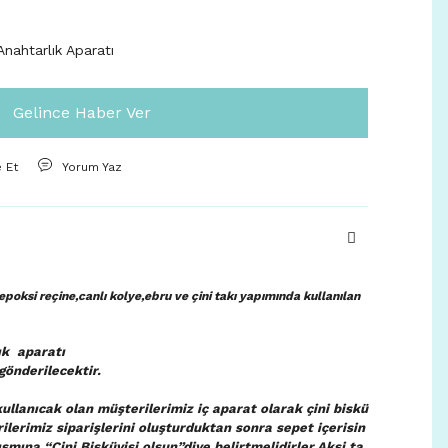
nahtarlık Aparatı
Gelince Haber Ver
e Et
Yorum Yaz
poksi reçine,canlı kolye,ebru ve çini takı yapımında kullanılan
ık aparatı
gönderilecektir.
ullanıcak olan müşterilerimiz iç aparat olarak çini biskü
rilerimiz siparişlerini oluşturduktan sonra sepet içerisin
smına “Çini Bisküvisi olsun”diye belirtmelidirler.Aksi ta