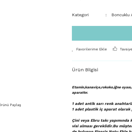
Kategori
Boncuklu A
Tavsiy
Ürün Bilgisi
Etamin,kanaviçe,rokoko,iğne oyası,e
aparattır.
1 adet antik sarı renk anahtarl
Ürünü Paylaş
1 adet plastik iç aparat
olarak 
Çini veya Ebru takı yapımında k
visi alması gereklidir.Bu müşte
de bulunan Sipariş Notu Ekle kı