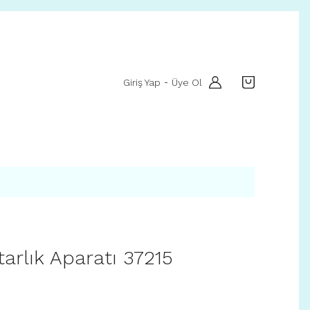
Giriş Yap
Üye Ol
-
arlık Aparatı 37215