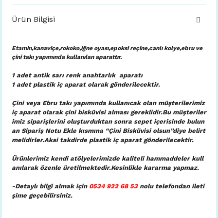
Ürün Bilgisi
Etamin,kanaviçe,rokoko,iğne oyası,epoksi reçine,canlı kolye,ebru ve
çini takı yapımında kullanılan aparattır.
1 adet antik sarı renk anahtarlık aparatı
1 adet plastik iç aparat
olarak gönderilecektir.
Çini veya Ebru takı yapımında kullanıcak olan müşterilerimiz
iç aparat olarak çini bisküvisi alması gereklidir.Bu müşteriler
imiz siparişlerini oluşturduktan sonra sepet içerisinde bulun
an Sipariş Notu Ekle kısmına “Çini Bisküvisi olsun”diye belirt
melidirler.Aksi takdirde plastik iç aparat gönderilecektir.
Ürünlerimiz kendi atölyelerimizde kaliteli hammaddeler kull
anılarak özenle üretilmektedir.Kesinlikle kararma yapmaz.
-Detaylı bilgi almak için
0534 922 68 53
nolu telefondan ileti
şime geçebilirsiniz.