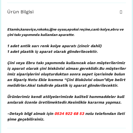
Ürün Bilgisi
Etamin,kanaviçe,rokoko,iğne oyası,epoksi reçine,canlı kolye,ebru ve
çini takı yapımında kullanılan aparattır.
1 adet antik sarı renk kolye aparatı (zincir dahil)
1 adet plastik iç aparat
olarak gönderilecektir.
Çini veya Ebru takı yapımında kullanıcak olan müşterilerimiz
iç aparat olarak çini bisküvisi alması gereklidir.Bu müşteriler
imiz siparişlerini oluşturduktan sonra sepet içerisinde bulun
an Sipariş Notu Ekle kısmına “Çini Bisküvisi olsun”diye belirt
melidirler.Aksi takdirde plastik iç aparat gönderilecektir.
Ürünlerimiz kendi atölyelerimizde kaliteli hammaddeler kull
anılarak özenle üretilmektedir.Kesinlikle kararma yapmaz.
-Detaylı bilgi almak için
0534 922 68 53
nolu telefondan ileti
şime geçebilirsiniz.