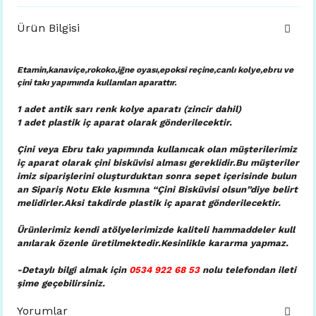
Ürün Bilgisi
Etamin,kanaviçe,rokoko,iğne oyası,epoksi reçine,canlı kolye,ebru ve
çini takı yapımında kullanılan aparattır.
1 adet antik sarı renk kolye aparatı (zincir dahil)
1 adet plastik iç aparat
olarak gönderilecektir.
Çini veya Ebru takı yapımında kullanıcak olan müşterilerimiz
iç aparat olarak çini bisküvisi alması gereklidir.Bu müşteriler
imiz siparişlerini oluşturduktan sonra sepet içerisinde bulun
an Sipariş Notu Ekle kısmına “Çini Bisküvisi olsun”diye belirt
melidirler.Aksi takdirde plastik iç aparat gönderilecektir.
Ürünlerimiz kendi atölyelerimizde kaliteli hammaddeler kull
anılarak özenle üretilmektedir.Kesinlikle kararma yapmaz.
-Detaylı bilgi almak için
0534 922 68 53
nolu telefondan ileti
şime geçebilirsiniz.
Yorumlar