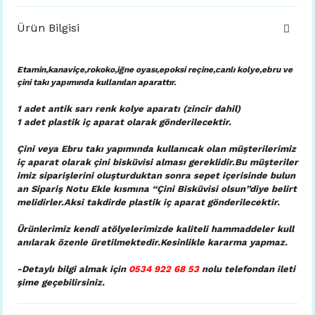
Ürün Bilgisi
Etamin,kanaviçe,rokoko,iğne oyası,epoksi reçine,canlı kolye,ebru ve
çini takı yapımında kullanılan aparattır.
1 adet antik sarı renk kolye aparatı (zincir dahil)
1 adet plastik iç aparat
olarak gönderilecektir.
Çini veya Ebru takı yapımında kullanıcak olan müşterilerimiz
iç aparat olarak çini bisküvisi alması gereklidir.Bu müşteriler
imiz siparişlerini oluşturduktan sonra sepet içerisinde bulun
an Sipariş Notu Ekle kısmına “Çini Bisküvisi olsun”diye belirt
melidirler.Aksi takdirde plastik iç aparat gönderilecektir.
Ürünlerimiz kendi atölyelerimizde kaliteli hammaddeler kull
anılarak özenle üretilmektedir.Kesinlikle kararma yapmaz.
-Detaylı bilgi almak için
0534 922 68 53
nolu telefondan ileti
şime geçebilirsiniz.