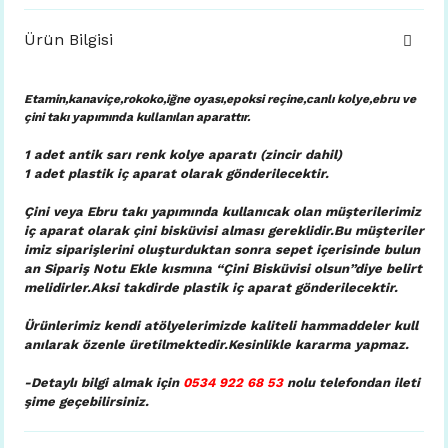
Ürün Bilgisi
Etamin,kanaviçe,rokoko,iğne oyası,epoksi reçine,canlı kolye,ebru ve
çini takı yapımında kullanılan aparattır.
1 adet antik sarı renk kolye aparatı (zincir dahil)
1 adet plastik iç aparat
olarak gönderilecektir.
Çini veya Ebru takı yapımında kullanıcak olan müşterilerimiz
iç aparat olarak çini bisküvisi alması gereklidir.Bu müşteriler
imiz siparişlerini oluşturduktan sonra sepet içerisinde bulun
an Sipariş Notu Ekle kısmına “Çini Bisküvisi olsun”diye belirt
melidirler.Aksi takdirde plastik iç aparat gönderilecektir.
Ürünlerimiz kendi atölyelerimizde kaliteli hammaddeler kull
anılarak özenle üretilmektedir.Kesinlikle kararma yapmaz.
-Detaylı bilgi almak için
0534 922 68 53
nolu telefondan ileti
şime geçebilirsiniz.