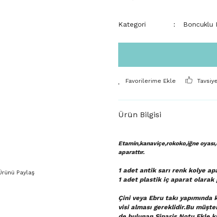
Kategori
Boncuklu K
Tavsiy
Ürün Bilgisi
Etamin,kanaviçe,rokoko,iğne oyası,e
aparattır.
1 adet antik sarı renk kolye apa
Ürünü Paylaş
1 adet plastik iç aparat
olarak 
Çini veya Ebru takı yapımında k
visi alması gereklidir.Bu müşte
de bulunan Sipariş Notu Ekle kı