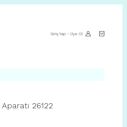
Giriş Yap
Üye Ol
-
 Aparatı 26122