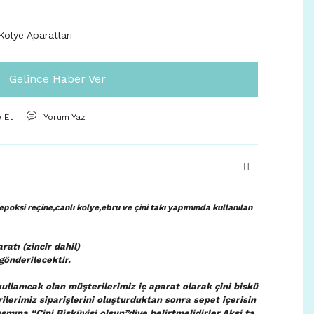
olye Aparatları
Gelince Haber Ver
e Et
Yorum Yaz
poksi reçine,canlı kolye,ebru ve çini takı yapımında kullanılan
ratı (zincir dahil)
gönderilecektir.
ullanıcak olan müşterilerimiz iç aparat olarak çini biskü
rilerimiz siparişlerini oluşturduktan sonra sepet içerisin
smına “Çini Bisküvisi olsun”diye belirtmelidirler.Aksi ta