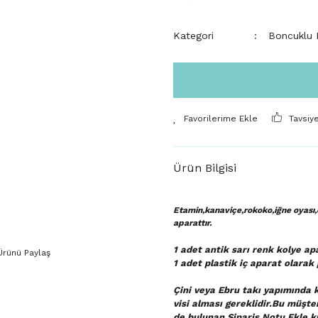
Kategori
Boncuklu K
Tavsiy
Ürün Bilgisi
Etamin,kanaviçe,rokoko,iğne oyası,e
aparattır.
1 adet antik sarı renk kolye apa
Ürünü Paylaş
1 adet plastik iç aparat
olarak 
Çini veya Ebru takı yapımında k
visi alması gereklidir.Bu müşte
de bulunan Sipariş Notu Ekle kı