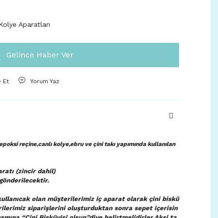
olye Aparatları
Gelince Haber Ver
e Et
Yorum Yaz
poksi reçine,canlı kolye,ebru ve çini takı yapımında kullanılan
ratı (zincir dahil)
gönderilecektir.
ullanıcak olan müşterilerimiz iç aparat olarak çini biskü
rilerimiz siparişlerini oluşturduktan sonra sepet içerisin
smına “Çini Bisküvisi olsun”diye belirtmelidirler.Aksi ta