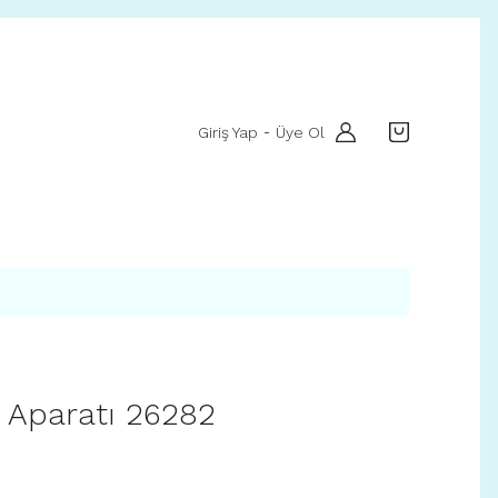
Giriş Yap
Üye Ol
-
 Aparatı 26282