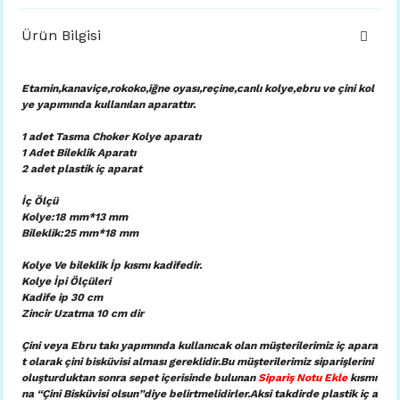
Ürün Bilgisi
Etamin,kanaviçe,rokoko,iğne oyası,reçine,canlı kolye,ebru ve çini kol
ye yapımında kullanılan aparattır.
1 adet Tasma Choker Kolye aparatı
1 Adet Bileklik Aparatı
2 adet plastik iç aparat
İç Ölçü
Kolye:18 mm*13 mm
Bileklik:25 mm*18 mm
Kolye Ve bileklik İp kısmı kadifedir.
Kolye İpi Ölçüleri
Kadife ip 30 cm
Zincir Uzatma 10 cm dir
Çini veya Ebru takı yapımında kullanıcak olan müşterilerimiz iç apara
t olarak çini bisküvisi alması gereklidir.Bu müşterilerimiz siparişlerini
oluşturduktan sonra sepet içerisinde bulunan
Sipariş Notu Ekle
kısmı
na “Çini Bisküvisi olsun”diye belirtmelidirler.Aksi takdirde plastik iç a