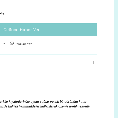
kler
Gelince Haber Ver
e Et
Yorum Yaz
i ile kıyafetlerinize uyum sağlar ve şık bir görünüm katar
mizde kaliteli hammaddeler kullanılarak özenle üretilmektedir