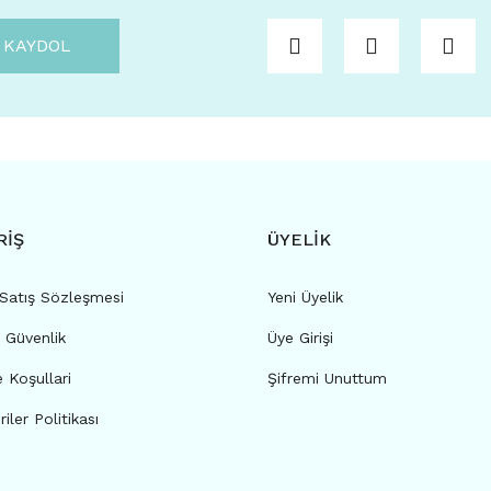
KAYDOL
RİŞ
ÜYELİK
 Satış Sözleşmesi
Yeni Üyelik
e Güvenlik
Üye Girişi
e Koşullari
Şifremi Unuttum
riler Politikası