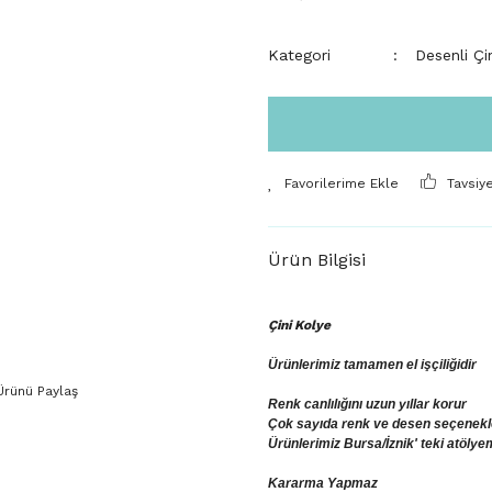
Kategori
Desenli Çi
Tavsiy
Ürün Bilgisi
Çini Kolye
Ürünlerimiz tamamen el işçiliğidir
Ürünü Paylaş
Renk canlılığını uzun yıllar korur
Çok sayıda renk ve desen seçenekler
Ürünlerimiz Bursa/İznik' teki atölye
Kararma Yapmaz