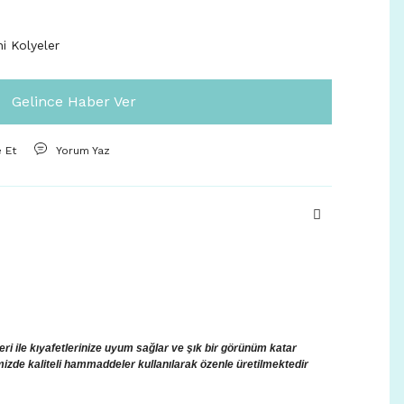
ni Kolyeler
Gelince Haber Ver
e Et
Yorum Yaz
i ile kıyafetlerinize uyum sağlar ve şık bir görünüm katar
mizde kaliteli hammaddeler kullanılarak özenle üretilmektedir