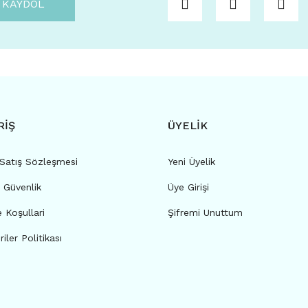
KAYDOL
RİŞ
ÜYELİK
 Satış Sözleşmesi
Yeni Üyelik
e Güvenlik
Üye Girişi
e Koşullari
Şifremi Unuttum
riler Politikası