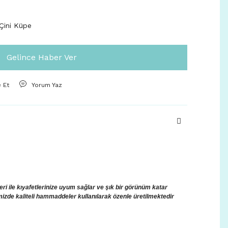
Çini Küpe
Gelince Haber Ver
e Et
Yorum Yaz
i ile kıyafetlerinize uyum sağlar ve şık bir görünüm katar
mizde kaliteli hammaddeler kullanılarak özenle üretilmektedir