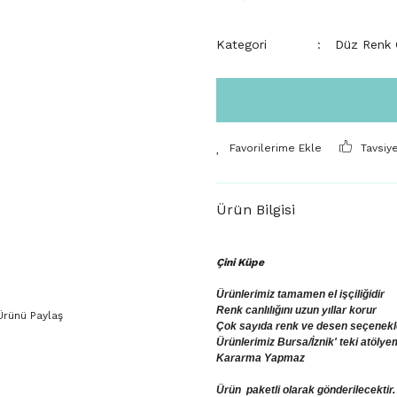
Kategori
Düz Renk 
Tavsiy
Ürün Bilgisi
Çini Küpe
Ürünlerimiz tamamen el işçiliğidir
Renk canlılığını uzun yıllar korur
Ürünü Paylaş
Çok sayıda renk ve desen seçenekler
Ürünlerimiz Bursa/İznik' teki atölye
Kararma Yapmaz
Ürün paketli olarak gönderilecektir.