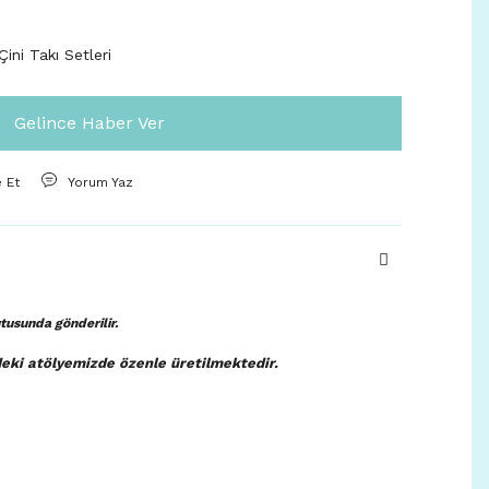
ini Takı Setleri
Gelince Haber Ver
e Et
Yorum Yaz
kutusunda
gönderilir.
deki atölyemizde özenle üretilmektedir.