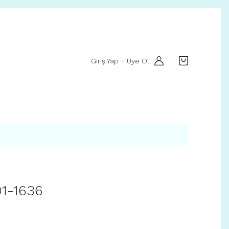
Giriş Yap
Üye Ol
-
01-1636