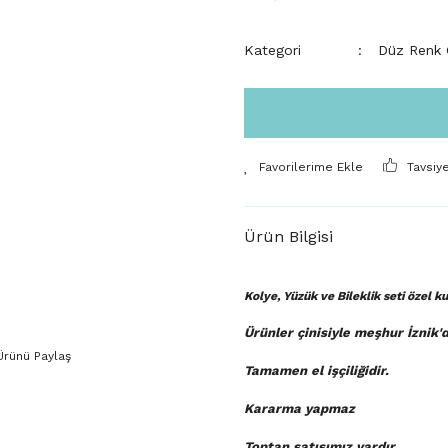
Kategori
Düz Renk Ç
Tavsiy
Ürün Bilgisi
Kolye, Yüzük ve Bileklik seti özel 
Ürünler çinisiyle meşhur İznik'
Ürünü Paylaş
Tamamen el işçiliğidir.
Kararma yapmaz
Toptan satışımız vardır