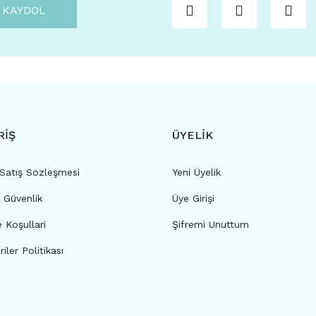
KAYDOL
RİŞ
ÜYELİK
 Satış Sözleşmesi
Yeni Üyelik
e Güvenlik
Üye Girişi
e Koşullari
Şifremi Unuttum
riler Politikası