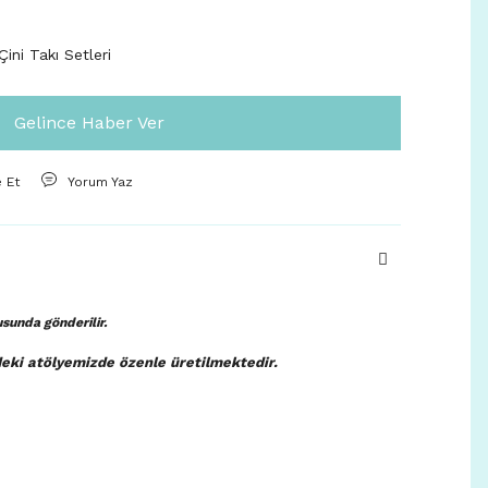
ini Takı Setleri
Gelince Haber Ver
e Et
Yorum Yaz
tusunda
gönderilir.
deki atölyemizde özenle üretilmektedir.