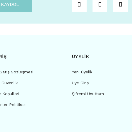
KAYDOL
RİŞ
ÜYELİK
 Satış Sözleşmesi
Yeni Üyelik
e Güvenlik
Üye Girişi
e Koşullari
Şifremi Unuttum
riler Politikası