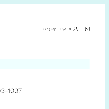
Giriş Yap
Üye Ol
-
003-1097