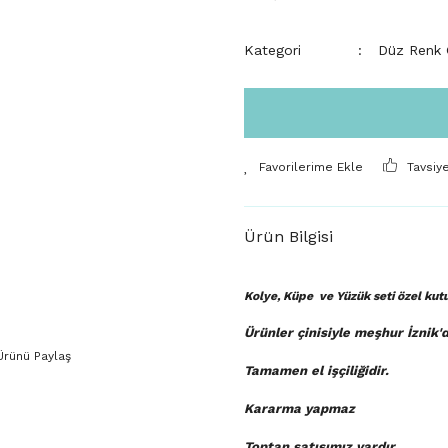
Kategori
Düz Renk Ç
Tavsiy
Ürün Bilgisi
Kolye, Küpe ve Yüzük seti özel ku
Ürünler çinisiyle meşhur İznik'
Ürünü Paylaş
Tamamen el işçiliğidir.
Kararma yapmaz
Toptan satışımız vardır