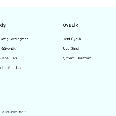
RİŞ
ÜYELİK
 Satış Sözleşmesi
Yeni Üyelik
e Güvenlik
Üye Girişi
e Koşullari
Şifremi Unuttum
riler Politikası
ı ile korunmaktadır.