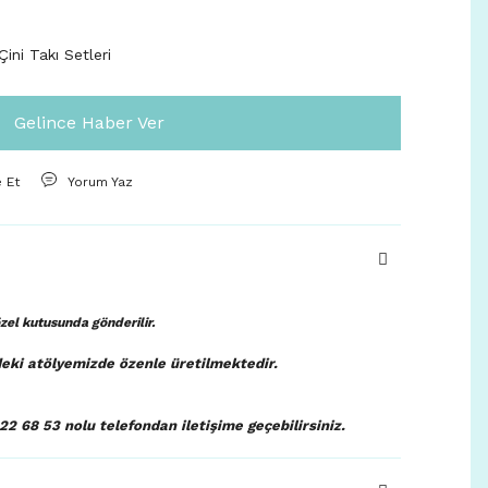
ini Takı Setleri
Gelince Haber Ver
e Et
Yorum Yaz
 özel kutusunda
gönderilir.
deki atölyemizde özenle üretilmektedir.
922 68 53 nolu telefondan iletişime geçebilirsiniz.