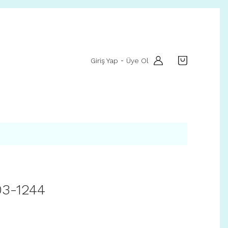
Giriş Yap
Üye Ol
-
03-1244