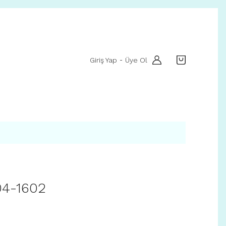
Giriş Yap
Üye Ol
-
004-1602