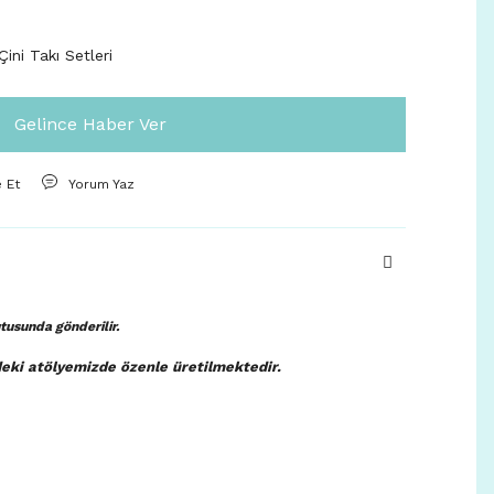
ini Takı Setleri
Gelince Haber Ver
e Et
Yorum Yaz
kutusunda
gönderilir.
deki atölyemizde özenle üretilmektedir.