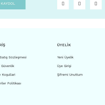
KAYDOL
RİŞ
ÜYELİK
 Satış Sözleşmesi
Yeni Üyelik
e Güvenlik
Üye Girişi
e Koşullari
Şifremi Unuttum
riler Politikası