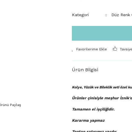
Kategori
Düz Renk Ç
Tavsiy
Ürün Bilgisi
Kolye, Yüzük ve Bileklik seti özel 
Ürünler çinisiyle meşhur İznik'
Ürünü Paylaş
Tamamen el işçiliğidir.
Kararma yapmaz
Toptan satışımız vardır