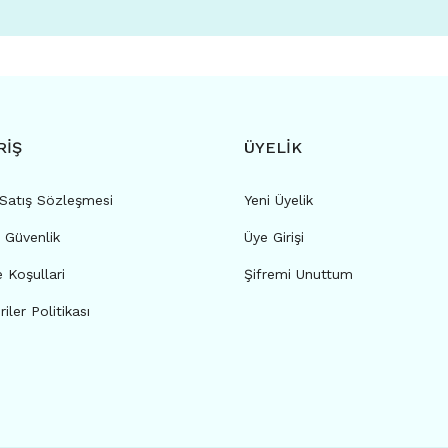
RİŞ
ÜYELİK
 Satış Sözleşmesi
Yeni Üyelik
e Güvenlik
Üye Girişi
e Koşullari
Şifremi Unuttum
riler Politikası