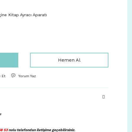
ine Kitap Ayracı Aparatı
Hemen Al
e Et
Yorum Yaz
ı
68 53
nolu telefondan iletişim
e geçebilirsiniz.