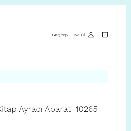
Giriş Yap
Üye Ol
-
itap Ayracı Aparatı 10265