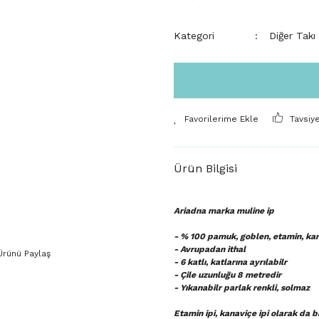
Kategori
Diğer Takı
Tavsiy
Ürün Bilgisi
Ariadna marka muline ip
- % 100 pamuk, goblen, etamin, kana
- Avrupadan ithal
Ürünü Paylaş
- 6 katlı, katlarına ayrılabilr
- Çile uzunluğu 8 metredir
- Yıkanabilr parlak renkli, solmaz
Etamin ipi, kanaviçe ipi olarak da 