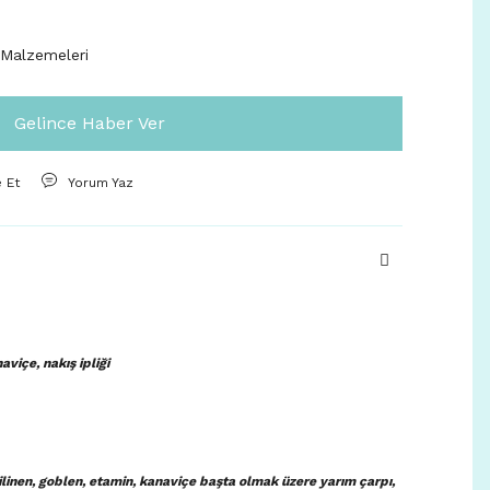
 Malzemeleri
Gelince Haber Ver
e Et
Yorum Yaz
viçe, nakış ipliği
bilinen, goblen, etamin, kanaviçe başta olmak üzere yarım çarpı,