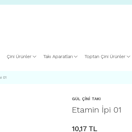
Çini Ürünler
Takı Aparatları
Toptan Çini Ürünler
i 01
GÜL ÇİNİ TAKI
Etamin İpi 01
10,17 TL