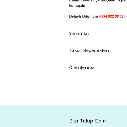
Etamin&kanaviçe takı,etamin pan
kumaşdır
Detaylı Bilgi İçin
0534 922 68 53
n
Yorumlar
Taksit Seçenekleri
Önerileriniz
Bizi Takip Edin