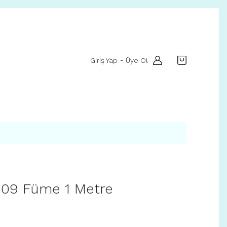
Giriş Yap
Üye Ol
-
 09 Füme 1 Metre