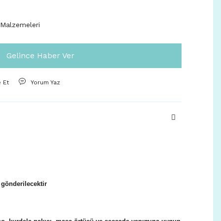
 Malzemeleri
Gelince Haber Ver
e Et
Yorum Yaz
I
 gönderilecektir