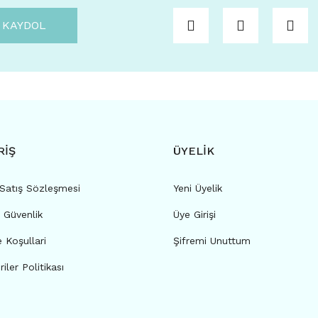
KAYDOL
RİŞ
ÜYELİK
 Satış Sözleşmesi
Yeni Üyelik
e Güvenlik
Üye Girişi
e Koşullari
Şifremi Unuttum
riler Politikası