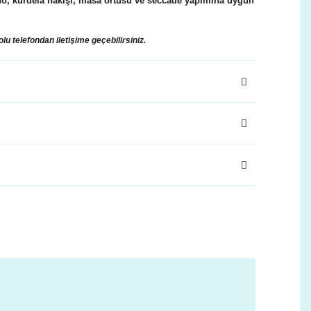
o, kurdela nakışı, masa örtüsü ve seccade yapımına uygun
olu telefondan iletişime geçebilirsiniz.