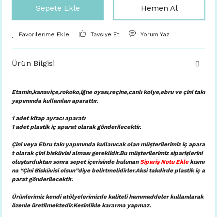
Sepete Ekle
Hemen Al
Tavsiye Et
Yorum Yaz
Ürün Bilgisi
Etamin,kanaviçe,rokoko,iğne oyası,reçine,canlı kolye,ebru ve çini takı
yapımında kullanılan aparattır.
1 adet kitap ayracı aparatı
1 adet plastik iç aparat
olarak gönderilecektir.
Çini veya Ebru takı yapımında kullanıcak olan müşterilerimiz iç apara
t olarak çini bisküvisi alması gereklidir.Bu müşterilerimiz siparişlerini
oluşturduktan sonra sepet içerisinde bulunan
Sipariş Notu Ekle
kısmı
na “Çini Bisküvisi olsun”diye belirtmelidirler.Aksi takdirde plastik iç a
parat gönderilecektir.
Ürünlerimiz kendi atölyelerimizde kaliteli hammaddeler kullanılarak
özenle üretilmektedir.Kesinlikle kararma yapmaz.