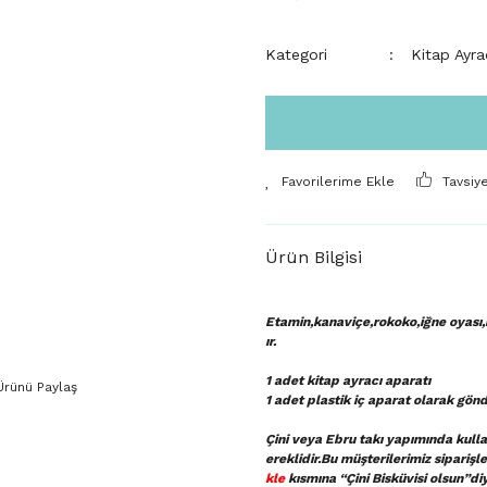
Kategori
Kitap Ayra
Tavsiy
Ürün Bilgisi
Etamin,kanaviçe,rokoko,iğne oyası,r
ır.
1 adet kitap ayracı aparatı
Ürünü Paylaş
1 adet plastik iç aparat
olarak gönd
Çini veya Ebru takı yapımında kullan
ereklidir.Bu müşterilerimiz sipariş
kle
kısmına “Çini Bisküvisi olsun”di