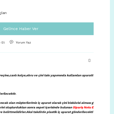
çları
Gelince Haber Ver
e Et
Yorum Yaz
eçine,canlı kolye,ebru ve çini takı yapımında kullanılan aparatt
erilecektir.
ıcak olan müşterilerimiz iç aparat olarak çini bisküvisi alması g
lerini oluşturduktan sonra sepet içerisinde bulunan
Sipariş Notu E
ye belirtmelidirler.Aksi takdirde plastik iç aparat gönderilecekti