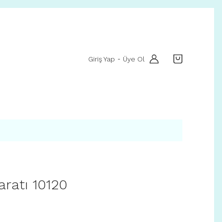
Giriş Yap
Üye Ol
-
aratı 10120