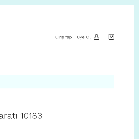
Giriş Yap
Üye Ol
-
aratı 10183