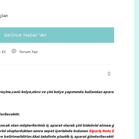
çları
Gelince Haber Ver
e Et
Yorum Yaz
eçine,canlı kolye,ebru ve çini kolye yapımında kullanılan apara
erilecektir.
ıcak olan müşterilerimiz iç aparat olarak çini bisküvisi alması g
lerini oluşturduktan sonra sepet içerisinde bulunan
Sipariş Notu E
ye belirtmelidirler.Aksi takdirde plastik iç aparat gönderilecekti