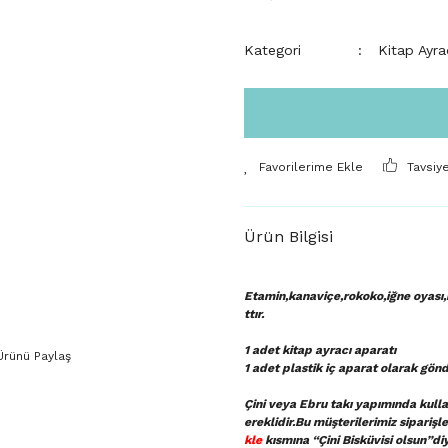
Kategori
Kitap Ayra
Tavsiy
Ürün Bilgisi
Etamin,kanaviçe,rokoko,iğne oyası,r
ttır.
1 adet kitap ayracı aparatı
Ürünü Paylaş
1 adet plastik iç aparat
olarak gönd
Çini veya Ebru takı yapımında kullan
ereklidir.Bu müşterilerimiz sipariş
kle
kısmına “Çini Bisküvisi olsun”di