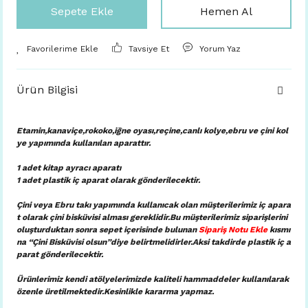
Sepete Ekle
Hemen Al
Tavsiye Et
Yorum Yaz
Ürün Bilgisi
Etamin,kanaviçe,rokoko,iğne oyası,reçine,canlı kolye,ebru ve çini kol
ye yapımında kullanılan aparattır.
1 adet kitap ayracı aparatı
1 adet plastik iç aparat
olarak gönderilecektir.
Çini veya Ebru takı yapımında kullanıcak olan müşterilerimiz iç apara
t olarak çini bisküvisi alması gereklidir.Bu müşterilerimiz siparişlerini
oluşturduktan sonra sepet içerisinde bulunan
Sipariş Notu Ekle
kısmı
na “Çini Bisküvisi olsun”diye belirtmelidirler.Aksi takdirde plastik iç a
parat gönderilecektir.
Ürünlerimiz kendi atölyelerimizde kaliteli hammaddeler kullanılarak
özenle üretilmektedir.Kesinlikle kararma yapmaz.