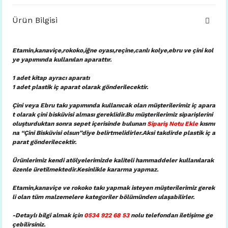
Ürün Bilgisi
Etamin,kanaviçe,rokoko,iğne oyası,reçine,canlı kolye,ebru ve çini kol
ye yapımında kullanılan aparattır.
1 adet kitap ayracı aparatı
1 adet plastik iç aparat
olarak gönderilecektir.
Çini veya Ebru takı yapımında kullanıcak olan müşterilerimiz iç apara
t olarak çini bisküvisi alması gereklidir.Bu müşterilerimiz siparişlerini
oluşturduktan sonra sepet içerisinde bulunan
Sipariş Notu Ekle
kısmı
na “Çini Bisküvisi olsun”diye belirtmelidirler.Aksi takdirde plastik iç a
parat gönderilecektir.
Ürünlerimiz kendi atölyelerimizde kaliteli hammaddeler kullanılarak
özenle üretilmektedir.Kesinlikle kararma yapmaz.
Etamin,kanaviçe ve rokoko takı yapmak isteyen müşterilerimiz gerek
li olan tüm malzemelere kategoriler bölümünden ulaşabilirler.
-Detaylı bilgi almak için
0534 922 68 53
nolu telefondan iletişim
e ge
çebilirsiniz.