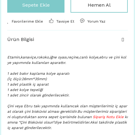
Sepete Ekle
Hemen Al
Tavsiye Et
Yorum Yaz
Ürün Bilgisi
Etamin,kanaviçe,rokoko,iğne oyası,reçine,canlı kolye,ebru ve çini kol
ye yapımında kullanılan aparattır.
1 adet bakır kaplama kolye aparatı
(İç ölçü:26mm*35mm)
1 adet plastik iç aparat
1 adet kolye tepeliği
1 adet zincir olarak gönderilecektir.
Çini veya Ebru takı yapımında kullanıcak olan müşterilerimiz iç apar
at olarak çini bisküvisi alması gereklidir.Bu müşterilerimiz siparişleri
ni oluşturduktan sonra sepet içerisinde bulunan
Sipariş Notu Ekle
kı
smına “Çini Bisküvisi olsun”diye belirtmelidirler.Aksi takdirde plastik
iç aparat gönderilecektir.