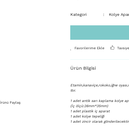
Kategori
Kolye Apar
Tavsiy
Ürün Bilgisi
Etamin,kanaviçe,rokoko,iğne oyası,r
ttır.
1 adet antik sarı kaplama kolye ap
Ürünü Paylaş
(İç ölçü:26mm*35mm)
1 adet plastik iç aparat
1 adet kolye tepeliği
1 adet zincir olarak gönderilecektir