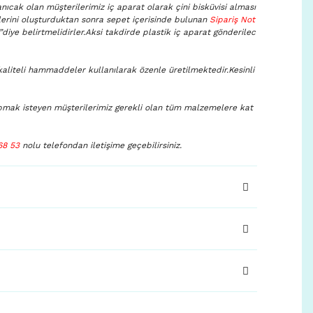
nıcak olan müşterilerimiz iç aparat olarak çini bisküvisi alması
şlerini oluşturduktan sonra sepet içerisinde bulunan
Sipariş Not
n”diye belirtmelidirler.Aksi takdirde plastik iç aparat gönderilec
kaliteli hammaddeler kullanılarak özenle üretilmektedir.Kesinli
pmak isteyen müşterilerimiz gerekli olan tüm malzemelere kat
68 53
nolu telefondan iletişime geçebilirsiniz.