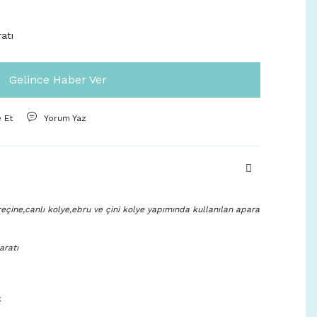
atı
Gelince Haber Ver
e Et
Yorum Yaz
eçine,canlı kolye,ebru ve çini kolye yapımında kullanılan apara
aratı
.