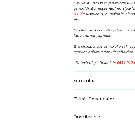
Çini veya Ebru takı yapımında kulla
gereklidir.Bu müşterilerimiz sipari
u Ekle
kısmına “Çini Bisküvisi olsu
ektir.
Ürünlerimiz kendi atölyelerimizde 
kle kararma yapmaz.
Etamin,kanaviçe ve rokoko takı ya
egoriler bölümünden ulaşabilirler.
-Detaylı bilgi almak için
0534 922 
Yorumlar
Taksit Seçenekleri
Önerileriniz