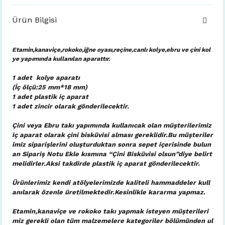
Ürün Bilgisi
Etamin,kanaviçe,rokoko,iğne oyası,reçine,canlı kolye,ebru ve çini kol
ye yapımında kullanılan aparattır.
1 adet kolye aparatı
(İç ölçü:25 mm*18 mm)
1 adet plastik iç aparat
1 adet zincir olarak gönderilecektir.
Çini veya Ebru takı yapımında kullanıcak olan müşterilerimiz
iç aparat olarak çini bisküvisi alması gereklidir.Bu müşteriler
imiz siparişlerini oluşturduktan sonra sepet içerisinde bulun
an Sipariş Notu Ekle kısmına “Çini Bisküvisi olsun”diye belirt
melidirler.Aksi takdirde plastik iç aparat gönderilecektir.
Ürünlerimiz kendi atölyelerimizde kaliteli hammaddeler kull
anılarak özenle üretilmektedir.Kesinlikle kararma yapmaz.
Etamin,kanaviçe ve rokoko takı yapmak isteyen müşterileri
miz gerekli olan tüm malzemelere kategoriler bölümünden ul