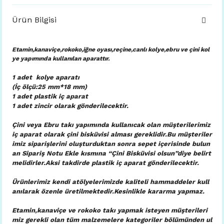
Ürün Bilgisi
Etamin,kanaviçe,rokoko,iğne oyası,reçine,canlı kolye,ebru ve çini kol
ye yapımında kullanılan aparattır.
1 adet kolye aparatı
(İç ölçü:25 mm*18 mm)
1 adet plastik iç aparat
1 adet zincir olarak gönderilecektir.
Çini veya Ebru takı yapımında kullanıcak olan müşterilerimiz
iç aparat olarak çini bisküvisi alması gereklidir.Bu müşteriler
imiz siparişlerini oluşturduktan sonra sepet içerisinde bulun
an Sipariş Notu Ekle kısmına “Çini Bisküvisi olsun”diye belirt
melidirler.Aksi takdirde plastik iç aparat gönderilecektir.
Ürünlerimiz kendi atölyelerimizde kaliteli hammaddeler kull
anılarak özenle üretilmektedir.Kesinlikle kararma yapmaz.
Etamin,kanaviçe ve rokoko takı yapmak isteyen müşterileri
miz gerekli olan tüm malzemelere kategoriler bölümünden ul