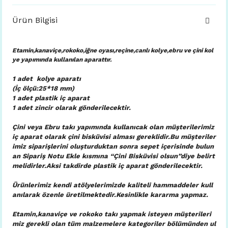
Ürün Bilgisi
Etamin,kanaviçe,rokoko,iğne oyası,reçine,canlı kolye,ebru ve çini kol
ye yapımında kullanılan aparattır.
1 adet kolye aparatı
(İç ölçü:25*18 mm)
1 adet plastik iç aparat
1 adet zincir olarak gönderilecektir.
Çini veya Ebru takı yapımında kullanıcak olan müşterilerimiz
iç aparat olarak çini bisküvisi alması gereklidir.Bu müşteriler
imiz siparişlerini oluşturduktan sonra sepet içerisinde bulun
an Sipariş Notu Ekle kısmına “Çini Bisküvisi olsun”diye belirt
melidirler.Aksi takdirde plastik iç aparat gönderilecektir.
Ürünlerimiz kendi atölyelerimizde kaliteli hammaddeler kull
anılarak özenle üretilmektedir.Kesinlikle kararma yapmaz.
Etamin,kanaviçe ve rokoko takı yapmak isteyen müşterileri
miz gerekli olan tüm malzemelere kategoriler bölümünden ul