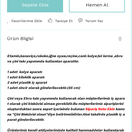
Sepete Ekle
Hemen Al
Tavsiye Et
Yorum Yaz
Ürün Bilgisi
Etamin,kanaviçe,rokoko,iğne oyası,reçine,canlı kolye,tel kırma ,ebru
ve çini takı yapımında kullanılan aparattır.
1 adet kolye aparatı
1 adet bileklik aparatı
2 adet plastik iç aparat
1 adet zincir olarak gönderilecektir.(65 cm)
Çini veya Ebru takı yapımında kullanıcak olan müşterilerimiz iç apara
t olarak çini bisküvisi alması gereklidir.Bu müşterilerimiz siparişlerini
oluşturduktan sonra sepet içerisinde bulunan
Sipariş Notu Ekle
kısmı
na “Çini Bisküvisi olsun”diye belirtmelidirler.Aksi takdirde plastik iç a
parat gönderilecektir.
Ürünlerimiz kendi atölyelerimizde kaliteli hammaddeler kullanılarak