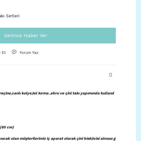
akı Setleri
Gelince Haber Ver
e Et
Yorum Yaz
çine,canlı kolye,tel kırma ,ebru ve çini takı yapımında kullanıl
.(65 cm)
ıcak olan müşterilerimiz iç aparat olarak çini bisküvisi alması g