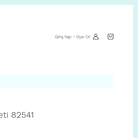
Giriş Yap
Üye Ol
-
eti 82541