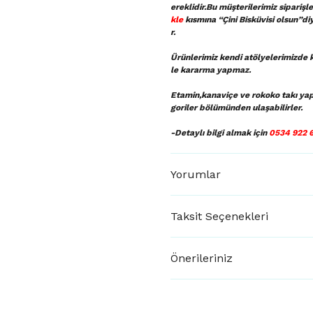
ereklidir.Bu müşterilerimiz sipariş
kle
kısmına “Çini Bisküvisi olsun”di
r.
Ürünlerimiz kendi atölyelerimizde k
le kararma yapmaz.
Etamin,kanaviçe ve rokoko takı ya
goriler bölümünden ulaşabilirler.
-Detaylı bilgi almak için
0534 922 
Yorumlar
Taksit Seçenekleri
Önerileriniz