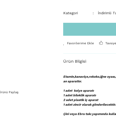
Kategori
İndirimli T
Tavsiy
Ürün Bilgisi
Etamin,kanaviçe,rokoko,iğne oyası,re
an aparattır.
1 adet kolye aparatı
Ürünü Paylaş
1 adet bileklik aparatı
2 adet plastik iç aparat
1 adet zincir olarak gönderilecektir
Çini veya Ebru takı yapımında kullan