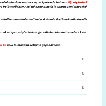
lerini oluşturduktan sonra sepet içerisinde bulunan
Sipariş Notu E
ye belirtmelidirler.Aksi takdirde plastik iç aparat gönderilecekti
aliteli hammaddeler kullanılarak özenle üretilmektedir.Kesinlik
pmak isteyen müşterilerimiz gerekli olan tüm malzemelere kate
68 53
nolu telefondan iletişime geçebilirsiniz.