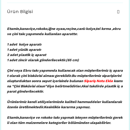
Ürün Bilgisi
Etamin,kanaviçe,rokoko,iğne oyası,reçine,canlı kolye,tel kırma ,ebru
ve çini takı yapımında kullanılan aparattır.
1 adet kolye aparatı
1 adet yüzük aparatı
2 adet plastik iç aparat
1 adet zincir olarak gönderilecektir.(65 cm)
Çini veya Ebru takı yapımında kullanıcak olan müşterilerimiz iç apara
t olarak çini bisküvisi alması gereklidir.Bu müşterilerimiz siparişlerini
oluşturduktan sonra sepet içerisinde bulunan
Sipariş Notu Ekle
kısmı
na “Çini Bisküvisi olsun”diye belirtmelidirler.Aksi takdirde plastik iç a
parat gönderilecektir.
Ürünlerimiz kendi atölyelerimizde kaliteli hammaddeler kullanılarak
özenle üretilmektedir.Kesinlikle kararma yapmaz.
Etamin,kanaviçe ve rokoko takı yapmak isteyen müşterilerimiz gerek
li olan tüm malzemelere kategoriler bölümünden ulaşabilirler.