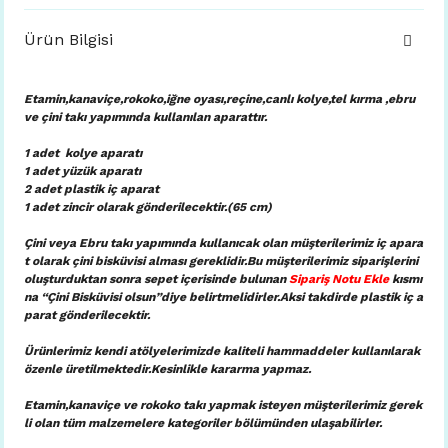
Ürün Bilgisi
Etamin,kanaviçe,rokoko,iğne oyası,reçine,canlı kolye,tel kırma ,ebru
ve çini takı yapımında kullanılan aparattır.
1 adet kolye aparatı
1 adet yüzük aparatı
2 adet plastik iç aparat
1 adet zincir olarak gönderilecektir.(65 cm)
Çini veya Ebru takı yapımında kullanıcak olan müşterilerimiz iç apara
t olarak çini bisküvisi alması gereklidir.Bu müşterilerimiz siparişlerini
oluşturduktan sonra sepet içerisinde bulunan
Sipariş Notu Ekle
kısmı
na “Çini Bisküvisi olsun”diye belirtmelidirler.Aksi takdirde plastik iç a
parat gönderilecektir.
Ürünlerimiz kendi atölyelerimizde kaliteli hammaddeler kullanılarak
özenle üretilmektedir.Kesinlikle kararma yapmaz.
Etamin,kanaviçe ve rokoko takı yapmak isteyen müşterilerimiz gerek
li olan tüm malzemelere kategoriler bölümünden ulaşabilirler.