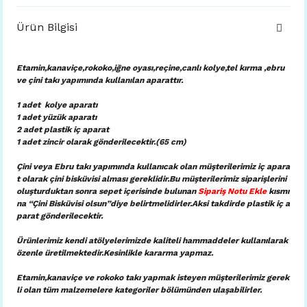
Ürün Bilgisi
Etamin,kanaviçe,rokoko,iğne oyası,reçine,canlı kolye,tel kırma ,ebru
ve çini takı yapımında kullanılan aparattır.
1 adet kolye aparatı
1 adet yüzük aparatı
2 adet plastik iç aparat
1 adet zincir olarak gönderilecektir.(65 cm)
Çini veya Ebru takı yapımında kullanıcak olan müşterilerimiz iç apara
t olarak çini bisküvisi alması gereklidir.Bu müşterilerimiz siparişlerini
oluşturduktan sonra sepet içerisinde bulunan
Sipariş Notu Ekle
kısmı
na “Çini Bisküvisi olsun”diye belirtmelidirler.Aksi takdirde plastik iç a
parat gönderilecektir.
Ürünlerimiz kendi atölyelerimizde kaliteli hammaddeler kullanılarak
özenle üretilmektedir.Kesinlikle kararma yapmaz.
Etamin,kanaviçe ve rokoko takı yapmak isteyen müşterilerimiz gerek
li olan tüm malzemelere kategoriler bölümünden ulaşabilirler.