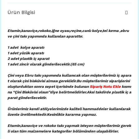
Ürün Bilgisi
Etamin,kanaviçe,rokoko,iğne oyası,reçine,canlı kolye,tel kırma ,ebru
ve çini takı yapımında kullanılan aparattır.
1 adet kolye aparatı
1 adet yüzük aparatı
2 adet plastik iç aparat
1 adet zincir olarak gönderilecektir.(65 cm)
Çini veya Ebru takı yapımında kullanıcak olan müşterilerimiz iç apara
t olarak çini bisküvisi alması gereklidir.Bu müşterilerimiz siparişlerini
oluşturduktan sonra sepet içerisinde bulunan
Sipariş Notu Ekle
kısmı
na “Çini Bisküvisi olsun”diye belirtmelidirler.Aksi takdirde plastik iç a
parat gönderilecektir.
Ürünlerimiz kendi atölyelerimizde kaliteli hammaddeler kullanılarak
özenle üretilmektedir.Kesinlikle kararma yapmaz.
Etamin,kanaviçe ve rokoko takı yapmak isteyen müşterilerimiz gerek
li olan tüm malzemelere kategoriler bölümünden ulaşabilirler.