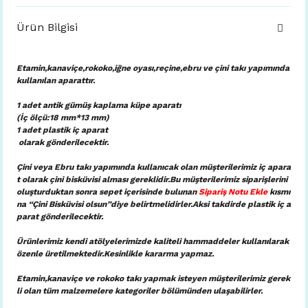
Ürün Bilgisi
Etamin,kanaviçe,rokoko,iğne oyası,reçine,ebru ve çini takı yapımında
kullanılan aparattır.
1 adet antik gümüş kaplama küpe aparatı
(İç ölçü:18 mm*13 mm)
1 adet plastik iç aparat
olarak gönderilecektir.
Çini veya Ebru takı yapımında kullanıcak olan müşterilerimiz iç apara
t olarak çini bisküvisi alması gereklidir.Bu müşterilerimiz siparişlerini
oluşturduktan sonra sepet içerisinde bulunan
Sipariş Notu Ekle
kısmı
na “Çini Bisküvisi olsun”diye belirtmelidirler.Aksi takdirde plastik iç a
parat gönderilecektir.
Ürünlerimiz kendi atölyelerimizde kaliteli hammaddeler kullanılarak
özenle üretilmektedir.Kesinlikle kararma yapmaz.
Etamin,kanaviçe ve rokoko takı yapmak isteyen müşterilerimiz gerek
li olan tüm malzemelere kategoriler bölümünden ulaşabilirler.