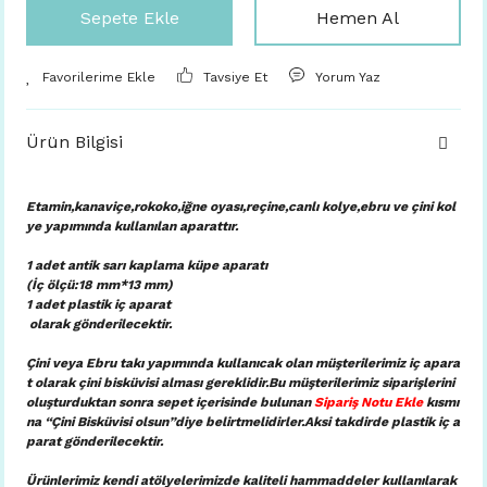
Sepete Ekle
Hemen Al
Tavsiye Et
Yorum Yaz
Ürün Bilgisi
Etamin,kanaviçe,rokoko,iğne oyası,reçine,canlı kolye,ebru ve çini kol
ye yapımında kullanılan aparattır.
1 adet antik sarı kaplama küpe aparatı
(İç ölçü:18 mm*13 mm)
1 adet plastik iç aparat
olarak gönderilecektir.
Çini veya Ebru takı yapımında kullanıcak olan müşterilerimiz iç apara
t olarak çini bisküvisi alması gereklidir.Bu müşterilerimiz siparişlerini
oluşturduktan sonra sepet içerisinde bulunan
Sipariş Notu Ekle
kısmı
na “Çini Bisküvisi olsun”diye belirtmelidirler.Aksi takdirde plastik iç a
parat gönderilecektir.
Ürünlerimiz kendi atölyelerimizde kaliteli hammaddeler kullanılarak