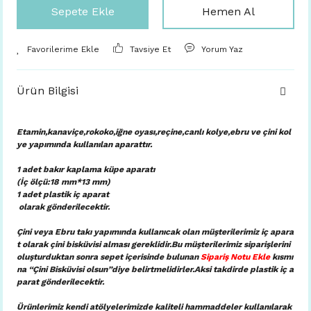
Sepete Ekle
Hemen Al
Tavsiye Et
Yorum Yaz
Ürün Bilgisi
Etamin,kanaviçe,rokoko,iğne oyası,reçine,canlı kolye,ebru ve çini kol
ye yapımında kullanılan aparattır.
1 adet bakır kaplama küpe aparatı
(İç ölçü:18 mm*13 mm)
1 adet plastik iç aparat
olarak gönderilecektir.
Çini veya Ebru takı yapımında kullanıcak olan müşterilerimiz iç apara
t olarak çini bisküvisi alması gereklidir.Bu müşterilerimiz siparişlerini
oluşturduktan sonra sepet içerisinde bulunan
Sipariş Notu Ekle
kısmı
na “Çini Bisküvisi olsun”diye belirtmelidirler.Aksi takdirde plastik iç a
parat gönderilecektir.
Ürünlerimiz kendi atölyelerimizde kaliteli hammaddeler kullanılarak