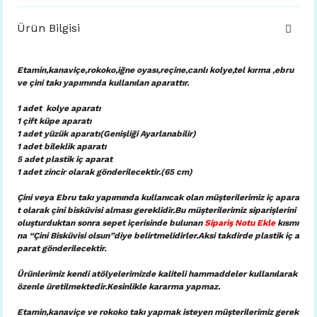
Ürün Bilgisi
Etamin,kanaviçe,rokoko,iğne oyası,reçine,canlı kolye,tel kırma ,ebru
ve çini takı yapımında kullanılan aparattır.
1 adet kolye aparatı
1 çift küpe aparatı
1 adet yüzük aparatı(Genişliği Ayarlanabilir)
1 adet bileklik aparatı
5 adet plastik iç aparat
1 adet zincir olarak gönderilecektir.(65 cm)
Çini veya Ebru takı yapımında kullanıcak olan müşterilerimiz iç apara
t olarak çini bisküvisi alması gereklidir.Bu müşterilerimiz siparişlerini
oluşturduktan sonra sepet içerisinde bulunan
Sipariş Notu Ekle
kısmı
na “Çini Bisküvisi olsun”diye belirtmelidirler.Aksi takdirde plastik iç a
parat gönderilecektir.
Ürünlerimiz kendi atölyelerimizde kaliteli hammaddeler kullanılarak
özenle üretilmektedir.Kesinlikle kararma yapmaz.
Etamin,kanaviçe ve rokoko takı yapmak isteyen müşterilerimiz gerek